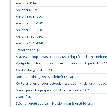
Ankor nr 301-600
Ankor nr 600-900
Ankor nr 901-1200
Ankor nr 1201-1500
Ankor nr 1501-1800
Ankor nr 1801-2100
Ankor nr 2101-2348
Fotbollens helg 2026
ANKRACE – köp senast 3 juni av KAIF:s lag i fotboll och inneban
Viktig info om hur man betalar med fritidskortet i sportadmin 20
Glad Valborg önskar KAIF!
Domarutbildning 9v9 i Skellefteå 17 maj
KAIF startar en ungdomsutvecklingsgrupp – vill du vara med o
Sugen på att börja spela fotboll och är född 2019 ?
Glad påsk!
Stöd för idrottsavgifter – Majblomman & Idrott för alla