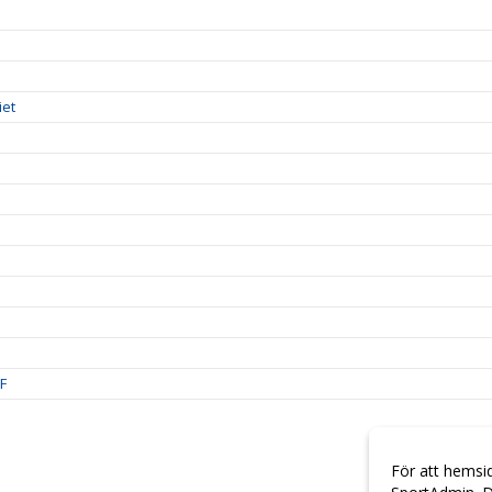
iet
IF
För att hemsi