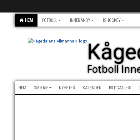
HEM
FOTBOLL
INNEBANDY
ISHOCKEY
Kåge
Fotboll In
HEM
OM KAIF
NYHETER
KALENDER
BILDGALLERI