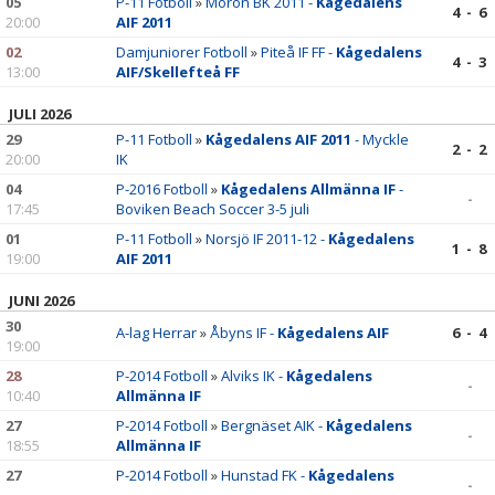
05
P-11 Fotboll
»
Morön BK 2011 -
Kågedalens
4 - 6
20:00
AIF 2011
02
Damjuniorer Fotboll
»
Piteå IF FF -
Kågedalens
4 - 3
13:00
AIF/Skellefteå FF
JULI 2026
29
P-11 Fotboll
»
Kågedalens AIF 2011
- Myckle
2 - 2
20:00
IK
04
P-2016 Fotboll
»
Kågedalens Allmänna IF
-
-
17:45
Boviken Beach Soccer 3-5 juli
01
P-11 Fotboll
»
Norsjö IF 2011-12 -
Kågedalens
1 - 8
19:00
AIF 2011
JUNI 2026
30
A-lag Herrar
»
Åbyns IF -
Kågedalens AIF
6 - 4
19:00
28
P-2014 Fotboll
»
Alviks IK -
Kågedalens
-
10:40
Allmänna IF
27
P-2014 Fotboll
»
Bergnäset AIK -
Kågedalens
-
18:55
Allmänna IF
27
P-2014 Fotboll
»
Hunstad FK -
Kågedalens
-