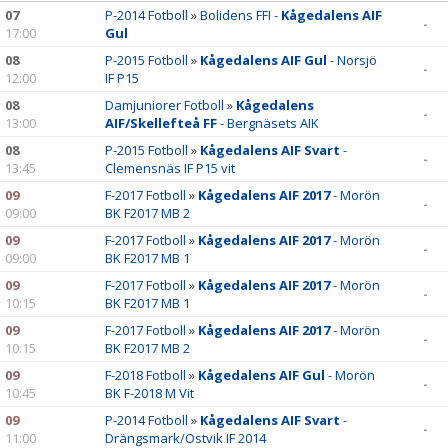
07
DOKUMENT
P-2014 Fotboll
»
Bolidens FFI -
Kågedalens AIF
-
17:00
Gul
VÅRA LAG/TRÄNARE
08
P-2015 Fotboll
»
Kågedalens AIF Gul
- Norsjö
-
12:00
IF P15
MATCHER
08
Damjuniorer Fotboll
»
Kågedalens
-
13:00
AIF/Skellefteå FF
- Bergnäsets AIK
AVGIFTER, FÖRSÄLJNING OCH IDEELLT ARBETE
08
P-2015 Fotboll
»
Kågedalens AIF Svart
-
-
13:45
Clemensnäs IF P15 vit
KONTAKT
09
F-2017 Fotboll
»
Kågedalens AIF 2017
- Morön
-
09:00
BK F2017 MB 2
09
F-2017 Fotboll
»
Kågedalens AIF 2017
- Morön
-
09:00
BK F2017 MB 1
09
F-2017 Fotboll
»
Kågedalens AIF 2017
- Morön
-
10:15
BK F2017 MB 1
09
F-2017 Fotboll
»
Kågedalens AIF 2017
- Morön
-
10:15
BK F2017 MB 2
09
F-2018 Fotboll
»
Kågedalens AIF Gul
- Morön
-
10:45
BK F-2018 M Vit
09
P-2014 Fotboll
»
Kågedalens AIF Svart
-
-
11:00
Drängsmark/Ostvik IF 2014