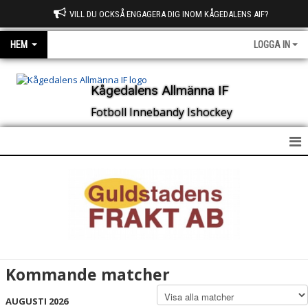
VILL DU OCKSÅ ENGAGERA DIG INOM KÅGEDALENS AIF?
HEM
LOGGA IN
Kågedalens Allmänna IF
Fotboll Innebandy Ishockey
HEM
OM KAIF
NYHETER
KALENDER
Kommande matcher
BILDGALLERI
AUGUSTI 2026