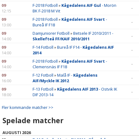
09
F-2018 Fotboll
»
Kågedalens AIF Gul
- Morön
-
12:15
BK F-2018 M Vit
09
F-2018 Fotboll
»
Kågedalens AIF Svart
-
-
13:00
Bureå IF F18
09
Damjuniorer Fotboll
»
Betsele IF 2010/2011 -
-
14:00
Skellefteå FF/KAIF 2010/2011
09
F-14 Fotboll
»
Bureå IF F14 -
Kågedalens AIF
-
14:00
2014
09
F-2018 Fotboll
»
Kågedalens AIF Svart
-
-
14:00
Clemensnäs IF F18
09
F-12 Fotboll
»
Malå IF -
Kågedalens
-
16:00
AIF/Myckle IK 2012
09
F-13 Fotboll
»
Kågedalens AIF 2013
- Ostvik IK
-
18:00
DIF 2013-14
Fler kommande matcher >>
Spelade matcher
AUGUSTI 2026