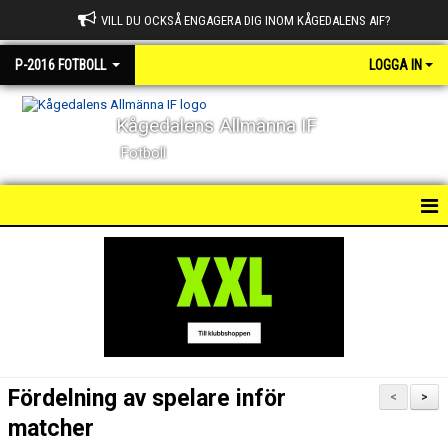
VILL DU OCKSÅ ENGAGERA DIG INOM KÅGEDALENS AIF?
P-2016 FOTBOLL
LOGGA IN
Kågedalens Allmänna IF
Fotboll
HEM
NYHETER
KALENDER
MATCHER
Fördelning av spelare inför
<
>
TRUPPEN
matcher