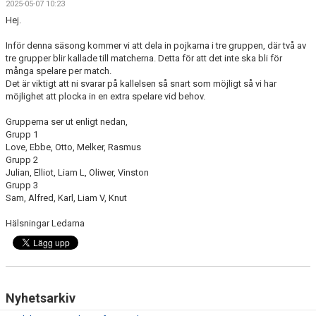
2025-05-07 10:23
BILDGALLERI
Hej.
DOKUMENT
Inför denna säsong kommer vi att dela in pojkarna i tre gruppen, där två av
tre grupper blir kallade till matcherna. Detta för att det inte ska bli för
KONTAKT
många spelare per match.
Det är viktigt att ni svarar på kallelsen så snart som möjligt så vi har
möjlighet att plocka in en extra spelare vid behov.
Grupperna ser ut enligt nedan,
Grupp 1
Love, Ebbe, Otto, Melker, Rasmus
Grupp 2
Julian, Elliot, Liam L, Oliwer, Vinston
Grupp 3
Sam, Alfred, Karl, Liam V, Knut
Hälsningar Ledarna
Nyhetsarkiv