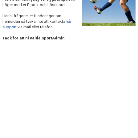
BILDGALLERI
höger med er E-post och Lösenord.
Har ni frågor eller funderingar om
DOKUMENT
hemsidan så tveka inte att kontakta
vår
support
via mail eller telefon.
KONTAKT
Tack för att ni valde SportAdmin