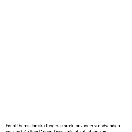
För att hemsidan ska fungera korrekt använder vi nödvändiga
cookies från SportAdmin. Dessa går inte att stänga av.