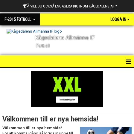
VILL DU OCKSÅ ENGAGERA DIG INOM KÅGEDALENS AIF?
F-2015 FOTBOLL
LOGGA IN
Kågedalens Allmänna IF
Fotboll
HEM
NYHETER
KALENDER
MATCHER
Välkommen till er nya hemsida!
TRUPPEN
Välkommen till er nya hemsida!
För att komma igång så logga in uppe till