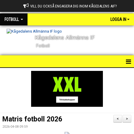
VILL DU OCKSÅ ENGAGERA DIG INOM KÅGEDALENS AIF?
FOTBOLL
LOGGA IN
Kågedalens Allmänna IF
Fotboll
HEM
NYHETER
KALENDER
BILDGALLERI
Matris fotboll 2026
<
>
DOKUMENT
2026-04-08 09:59