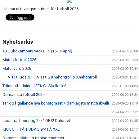
KONTAKT
Här har ni tävlingsmatrisen för fotboll 2026
FRÅGOR OM SPORTADMIN
Nyhetsarkiv
XXL Skokampanj vecka 16 (15-19 april)
2026-04-14 20:00
Matris fotboll 2026
2026-04-08 09:59
Matchvärd 2026
2026-03-09 10:44
FIFA 11+ Kids & FIFA 11+ & Knäkontroll & Knäkontroll+
2026-03-04 10:37
Tränarutbildning UEFA C i Skellefteå
2025-01-08 14:03
Domarlista fotboll 2024
2024-08-20 15:34
Tänk på gällande nya konstgräset + damlagets match ikväll!
2024-08-20 11:19
2024-04-29 09:32
Ledarträff onsdag 24/4 OBS! Datumet
2024-04-22 11:35
KICK OFF PÅ TISDAG 9/4 PÅ XXL
2024-04-06 13:17
Domar tillsättning träningsmatcher
2024-03-11 13:47