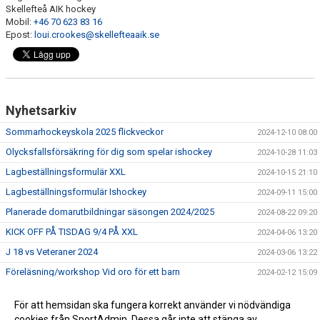
Skellefteå AIK hockey
Mobil:
+46 70 623 83 16
Epost:
loui.crookes@skellefteaaik.se
Nyhetsarkiv
Sommarhockeyskola 2025 flickveckor
2024-12-10 08:00
Olycksfalls­försäkring för dig som spelar ishockey
2024-10-28 11:03
Lagbeställningsformulär XXL
2024-10-15 21:10
Lagbeställningsformulär Ishockey
2024-09-11 15:00
Planerade domarutbildningar säsongen 2024/2025
2024-08-22 09:20
KICK OFF PÅ TISDAG 9/4 PÅ XXL
2024-04-06 13:20
J 18 vs Veteraner 2024
2024-03-06 13:22
Föreläsning/workshop Vid oro för ett barn
2024-02-12 15:09
Bygdens lag och Winter Classic.
2024-02-12 14:32
För att hemsidan ska fungera korrekt använder vi nödvändiga
Vår nya hemsida för Ishockeyn
2023-12-28 14:40
cookies från SportAdmin. Dessa går inte att stänga av.