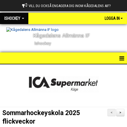
VILL DU OCKSÅ ENGAGERA DIG INOM KÅGEDALENS AIF?
ISHOCKEY
LOGGA IN
Kågedalens Allmänna IF
Ishockey
HEM
NYHETER
KALENDER
BILDGALLERI
Sommarhockeyskola 2025
<
>
DOKUMENT
flickveckor