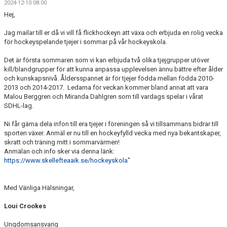
2024-12-10 08:00
KONTAKT
Hej,
FRÅGOR OM SPORTADMIN
Jag mailar till er då vi vill få flickhockeyn att växa och erbjuda en rolig vecka
för hockeyspelande tjejer i sommar på vår hockeyskola.
Det är första sommaren som vi kan erbjuda två olika tjejgrupper utöver
kill/blandgrupper för att kunna anpassa upplevelsen ännu bättre efter ålder
och kunskapsnivå. Åldersspannet är för tjejer födda mellan födda 2010-
2013 och 2014-2017. Ledarna för veckan kommer bland annat att vara
Malou Berggren och Miranda Dahlgren som till vardags spelar i vårat
SDHL-lag.
Ni får gärna dela infon till era tjejer i föreningen så vi tillsammans bidrar till
sporten växer. Anmäl er nu till en hockeyfylld vecka med nya bekantskaper,
skratt och träning mitt i sommarvärmen!
Anmälan och info sker via denna länk:
https://www.skellefteaaik.se/hockeyskola
"
Med Vänliga Hälsningar,
Loui Crookes
Ungdomsansvarig