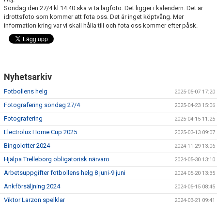
TRUPP
Söndag den 27/4 kl 14:40 ska vi ta lagfoto. Det ligger i kalendern. Det är
idrottsfoto som kommer att fota oss. Det är inget köptvång. Mer
information kring var vi skall hålla till och fota oss kommer efter påsk.
KALENDER
MATCHER
Nyhetsarkiv
Fotbollens helg
2025-05-07 17:20
Fotografering söndag 27/4
2025-04-23 15:06
Fotografering
2025-04-15 11:25
Electrolux Home Cup 2025
2025-03-13 09:07
Bingolotter 2024
2024-11-29 13:06
Hjälpa Trelleborg obligatorisk närvaro
2024-05-30 13:10
Arbetsuppgifter fotbollens helg 8 juni-9 juni
2024-05-20 13:35
Ankförsäljning 2024
2024-05-15 08:45
Viktor Larzon spelklar
2024-03-21 09:41