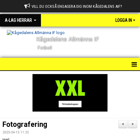
VILL DU OCKSÅ ENGAGERA DIG INOM KÅGEDALENS AIF?
A-LAG HERRAR
LOGGA IN
Kågedalens Allmänna IF
Fotboll
HEM
NYHETER
DOKUMENT
BILDGALLERI
Fotografering
<
>
KONTAKT
2025-04-15 11:25
Hej!