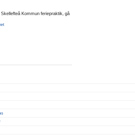
Skellefteå Kommun feriepraktik, gå
iet
as
r