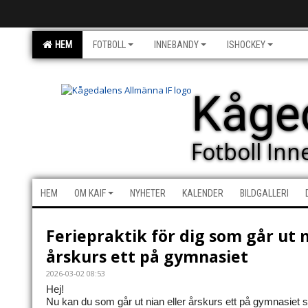
HEM
FOTBOLL
INNEBANDY
ISHOCKEY
Kåge
Fotboll In
HEM
OM KAIF
NYHETER
KALENDER
BILDGALLERI
Feriepraktik för dig som går ut n
årskurs ett på gymnasiet
2026-03-02 08:53
Hej!
Nu kan du som går ut nian eller årskurs ett på gymnasie