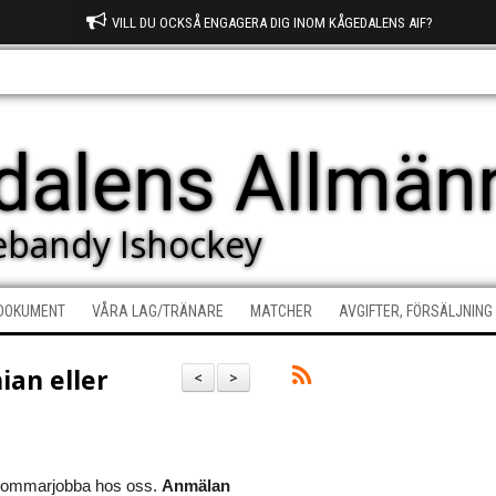
VILL DU OCKSÅ ENGAGERA DIG INOM KÅGEDALENS AIF?
dalens Allmänn
nebandy Ishockey
DOKUMENT
VÅRA LAG/TRÄNARE
MATCHER
AVGIFTER, FÖRSÄLJNING
ian eller
<
>
t sommarjobba hos oss.
Anmälan