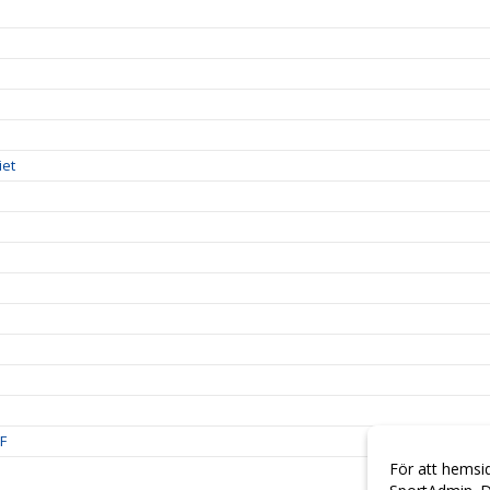
iet
IF
För att hemsi