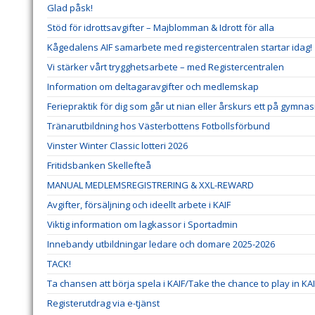
Glad påsk!
Stöd för idrottsavgifter – Majblomman & Idrott för alla
Kågedalens AIF samarbete med registercentralen startar idag!
Vi stärker vårt trygghetsarbete – med Registercentralen
Information om deltagaravgifter och medlemskap
Feriepraktik för dig som går ut nian eller årskurs ett på gymnas
Tränarutbildning hos Västerbottens Fotbollsförbund
Vinster Winter Classic lotteri 2026
Fritidsbanken Skellefteå
MANUAL MEDLEMSREGISTRERING & XXL-REWARD
Avgifter, försäljning och ideellt arbete i KAIF
Viktig information om lagkassor i Sportadmin
Innebandy utbildningar ledare och domare 2025-2026
TACK!
Ta chansen att börja spela i KAIF/Take the chance to play in KA
Registerutdrag via e-tjänst